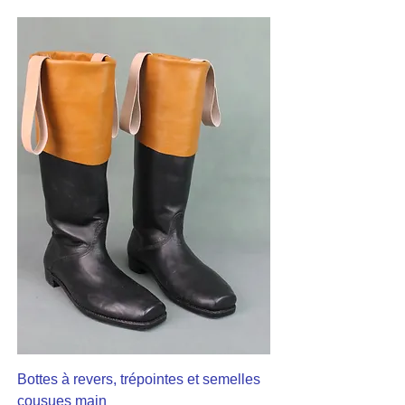
Bottes à revers, trépointes et semelles
cousues main