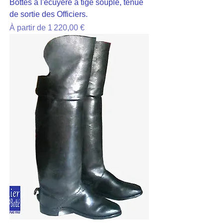
Bottes à l'écuyère à tige souple, tenue
de sortie des Officiers.
Prix promotionnel
À partir de
1 220,00 €