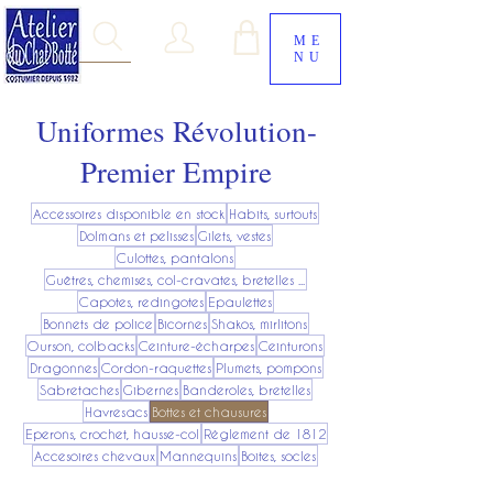
ME
NU
Uniformes Révolution-
Premier Empire
Accessoires disponible en stock
Habits, surtouts
Dolmans et pelisses
Gilets, vestes
Culottes, pantalons
Guêtres, chemises, col-cravates, bretelles ...
Capotes, redingotes
Epaulettes
Bonnets de police
Bicornes
Shakos, mirlitons
Ourson, colbacks
Ceinture-écharpes
Ceinturons
Dragonnes
Cordon-raquettes
Plumets, pompons
Sabretaches
Gibernes
Banderoles, bretelles
Havresacs
Bottes et chausures
Eperons, crochet, hausse-col
Réglement de 1812
Accesoires chevaux
Mannequins
Boites, socles