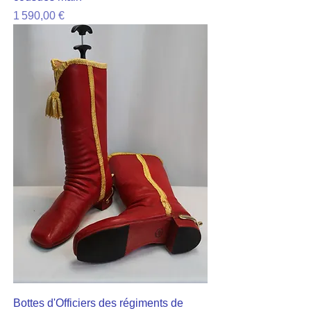
Prix
1 590,00 €
Bottes d'Officiers des régiments de