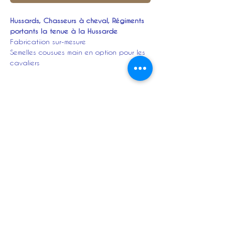
Hussards, Chasseurs à cheval, Régiments
portants la tenue à la Hussarde
Fabricatiion sur-mesure
Semelles cousues main en option pour les
cavaliers
Description :
En cuir naturel d'une seule épaisseur (fleur
du cuir à l'intérieur, extérieur en 3 couches
de cire noire étanche)
Coutures sur le coté et plis sur le devant
Haut découpé en cœur, couleur du galon
et du flot de frange en fonction du
grade et du régiment ( indiquez votre
choix dans le panier de commande)
Talons cousues main, semelles soudées