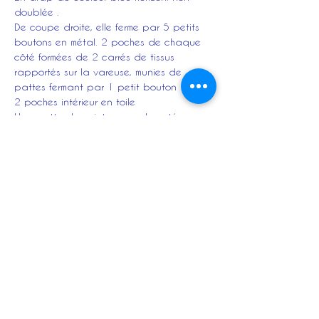
doublée .
De coupe droite, elle ferme par 5 petits
boutons en métal. 2 poches de chaque
côté formées de 2 carrés de tissus
rapportés sur la vareuse, munies de
pattes fermant par 1 petit bouton
2 poches intérieur en toile
Une patte de ceinturon sur le coté
gauche
Collet avec numéro du régiment