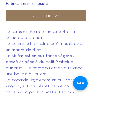
Fabrication sur mesure
Commandez
Le corps est étanche, recouvert d’un
feutre de drap noir.
Le dessus est en cuir pressé, moulé, avec
un rebord de 4 cm.
La visière est en cuir tanné végétal,
pressé et décoré du motif "trottoir à
punaises". Le bordalou est en cuir, avec
une boucle à l’arrière.
La cocarde, également en cuir tanné
végétal, est pressée et peinte en trois
couleurs. Le porte-plumet est en cuir.
L’intérieur de la coiffe est en cuir et toile,
avec une ganse de serrage.
Equipement :