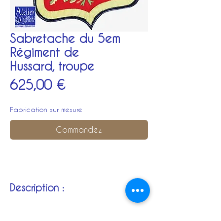
Sabretache du 5em
Régiment de
Hussard, troupe
Prix
625,00 €
Fabrication sur mesure
Commandez
Description :
Brodée à la main de fils couleurs :
aigle et numéro du Régiment entouré de