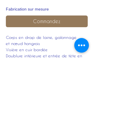
Fabrication sur mesure
Commandez
Corps en drap de laine, galonnage
et nœud hongrois
Visière en cuir bordée
Doublure intérieure et entrée de tète en
cuir
Fausse jugulaire et boutons
N° de régiment brodé