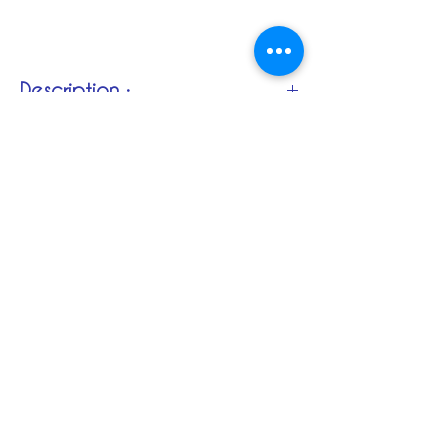
Description :
En cuir façon chamois, coupe à grand
pont et jarretières, boutons recouvert ou
bois inclus, y compris ceux des bretelles