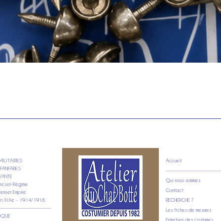
Aperçu rapide
ILITAIRES
Accueil
FANFARES
----------------------------
VANTE
Qui nous sommes
ncien Régime
Contact
emier Empire
in XIXe - 1914/1918
RECHERCHE ?
--------------------------
Les fiches de mesures
POQUE
Entretien des costumes