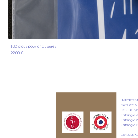
100 clous pour chaussures
Prix
22,00 €
UNIFORMES M
GROUPES & 
HISTOIRE VI
Catalogue A
Catalogue Pr
Catalogue F
--------------
CIVILS D'E