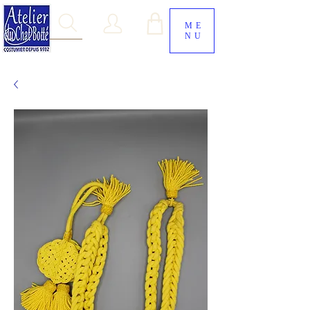
ME
NU