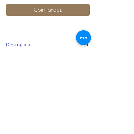
Commandez
Description :
Cordon natté simple d'un coté et
double de l'autre
2 raquettes rondes avec 2 floches sous
raquette
1 floche au dessus des raquettes
mobile et 1 côté gauche
Floches recouvertes à la main,
conformément aux originaux.