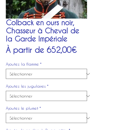
Colback en ours noir,
Chasseur à Cheval de
la Garde Impériale
Prix
À partir de
652,00€
promotionnel
Ajoutez la flamme
*
Ajoutez les jugulaires
*
Ajoutez le plumet
*