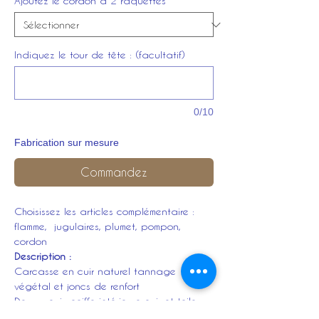
Ajoutez le cordon à 2 raquettes
*
Indiquez le tour de tête : (facultatif)
0/10
Fabrication sur mesure
Commandez
Choisissez les articles complémentaire :
flamme, jugulaires, plumet, pompon,
cordon
Description :
Carcasse en cuir naturel tannage
végétal et joncs de renfort
Dessus cuir, coiffe intérieure cuir et toile
Porte plumet sur le devant