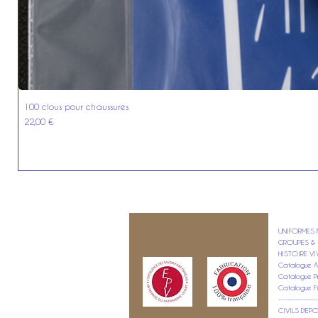
100 clous pour chaussures
Prix
22,00 €
UNIFORMES M
GROUPES & 
HISTOIRE VI
Catalogue A
Catalogue Pr
Catalogue F
--------------
CIVILS D'E