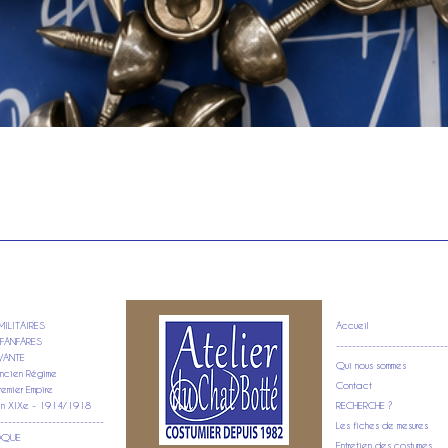
Aperçu rapide
ILITAIRES
Accueil
FANFARES
----------------------------
VANTE
Qui nous sommes
ncien Régime
Contact
emier Empire
in XIXe - 1914/1918
RECHERCHE ?
--------------------------
Les fiches de mesures
POQUE
Entretien des costumes