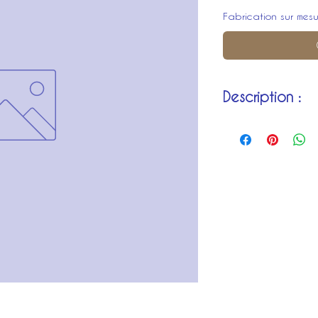
Fabrication sur mesu
Description :
Coupée de manière d
15/001
mais de telle de sor
parfaitement à l'hab
(vendue par 10)