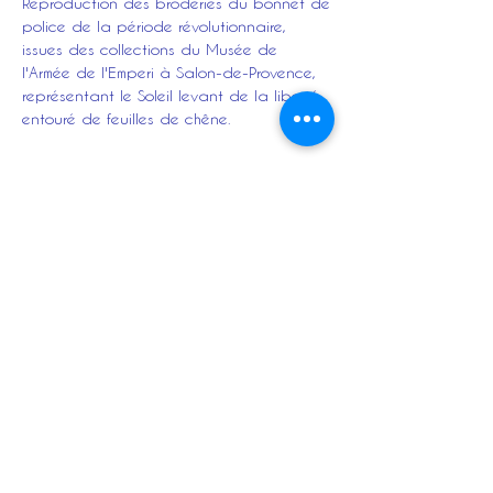
Reproduction des broderies du bonnet de
police de la période révolutionnaire,
issues des collections du Musée de
l'Armée de l'Emperi à Salon-de-Provence,
représentant le Soleil levant de la liberté
entouré de feuilles de chêne.
Description :
Le bonnet de police est fabriqué en
drap de laine, avec une entrée en toile
et une broderie réalisée à la main.